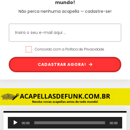
mundo!
Não perca nenhuma acapella — cadastre-se!
Concordo com a Política de Privacidade.
CADASTRAR AGORA!
T
00:00
00:00
o