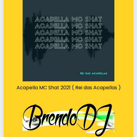
Acapella MC Shat 2021 ( Rei das Acapellas )