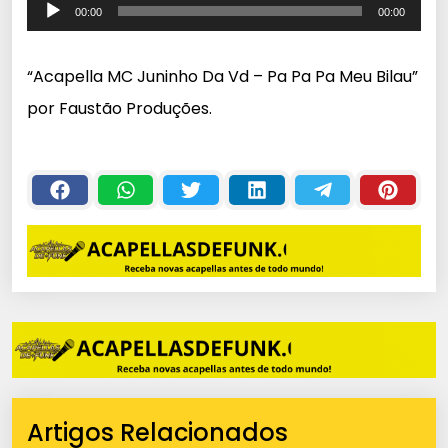
T
00:00
00:00
o
c
“Acapella MC Juninho Da Vd – Pa Pa Pa Meu Bilau”
a
por Faustão Produções.
d
o
r
d
e
á
u
d
i
o
Artigos Relacionados