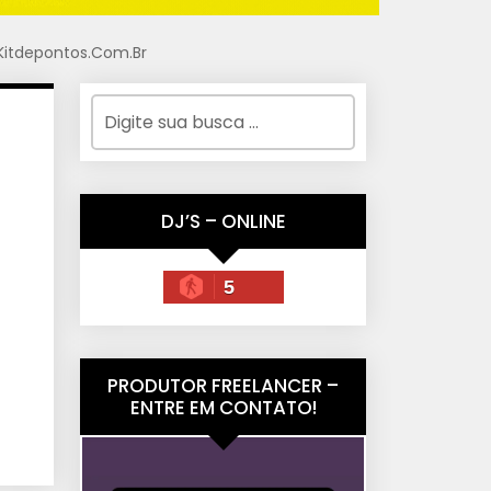
Kitdepontos.Com.Br
DJ’S – ONLINE
5
PRODUTOR FREELANCER –
ENTRE EM CONTATO!