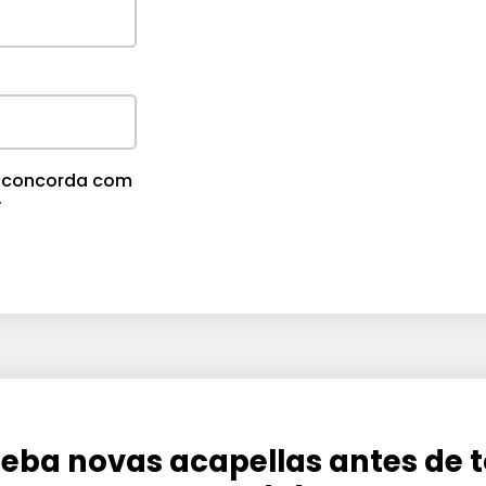
m
e
.
cê concorda com
.
eba novas acapellas antes de 