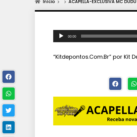
Início
ACAPELLA-EXCLUSIVA MC DUDU 
T
00:00
o
c
“Kitdepontos.Com.Br” por Kit D
a
d
o
r
d
e
á
u
d