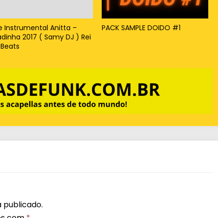
x
o
e Instrumental Anitta –
PACK SAMPLE DOIDO #1
adinha 2017 ( Samy DJ ) Rei
p
 Beats
a
r
a
a
u
m
e
n
t
a
r
 publicado.
os com
*
o