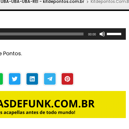
UBA-UBA-UBA-REI - kitdepontos.com.br
Kitdepontos.Com.B
U
00:00
s
e
e Pontos.
a
s
s
e
t
a
s
p
a