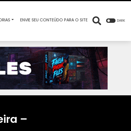
RIAS
ENVIE SEU CONTEÚDO PARA O SITE
DARK
eira –