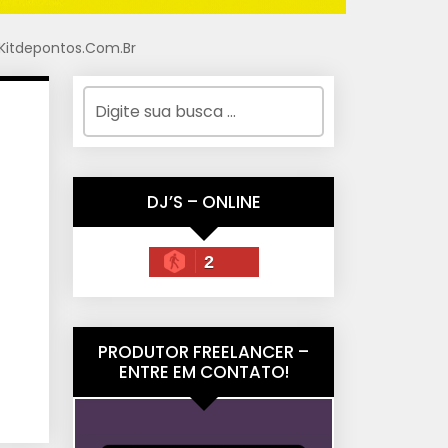
 Kitdepontos.Com.Br
DJ’S – ONLINE
2
PRODUTOR FREELANCER –
ENTRE EM CONTATO!