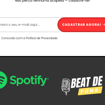
Não perca nenhuma acapella — cadastre-se!
CADASTRAR AGORA!
Concordo com a Política de Privacidade.