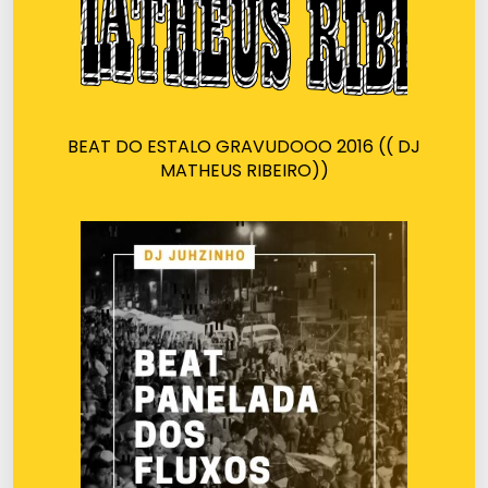
BEAT DO ESTALO GRAVUDOOO 2016 (( DJ
MATHEUS RIBEIRO))