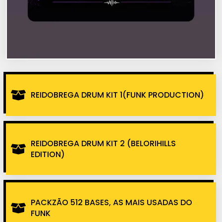
REIDOBREGA DRUM KIT 1(FUNK PRODUCTION)
REIDOBREGA DRUM KIT 2 (BELORIHILLS
EDITION)
PACKZÃO 512 BASES, AS MAIS USADAS DO
FUNK