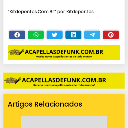
c
“Kitdepontos.Com.Br” por Kitdepontos.
a
d
o
r
d
e
á
u
d
i
o
Artigos Relacionados