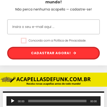
mundo!
Não perca nenhuma acapella — cadastre-se!
Concordo com a Política de Privacidade.
CADASTRAR AGORA!
T
00:00
00:00
o