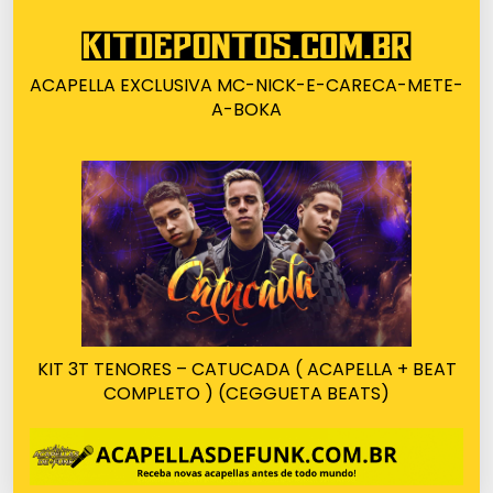
ACAPELLA EXCLUSIVA MC-NICK-E-CARECA-METE-
A-BOKA
KIT 3T TENORES – CATUCADA ( ACAPELLA + BEAT
COMPLETO ) (CEGGUETA BEATS)