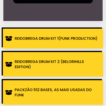
REIDOBREGA DRUM KIT 1(FUNK PRODUCTION)
REIDOBREGA DRUM KIT 2 (BELORIHILLS
EDITION)
PACKZÃO 512 BASES, AS MAIS USADAS DO
FUNK