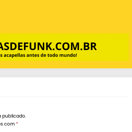
 publicado.
os com
*