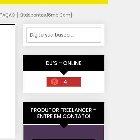
TAÇÃO [ Kitdepontos.16mb.Com]
DJ’S – ONLINE
4
PRODUTOR FREELANCER –
ENTRE EM CONTATO!