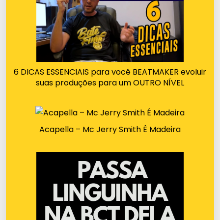
6 DICAS ESSENCIAIS para você BEATMAKER evoluir
suas produções para um OUTRO NÍVEL
Acapella – Mc Jerry Smith É Madeira