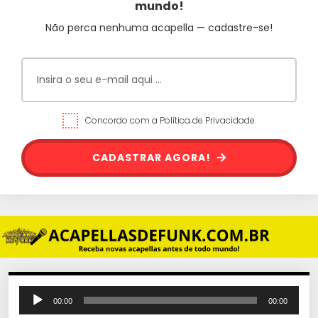
mundo!
Não perca nenhuma acapella — cadastre-se!
Concordo com a Política de Privacidade.
CADASTRAR AGORA!
T
00:00
00:00
o