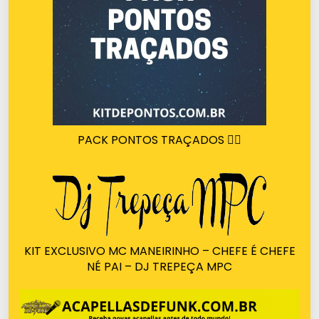
PACK PONTOS TRAÇADOS 🙅‍♂️
KIT EXCLUSIVO MC MANEIRINHO – CHEFE É CHEFE
NÉ PAI – DJ TREPEÇA MPC