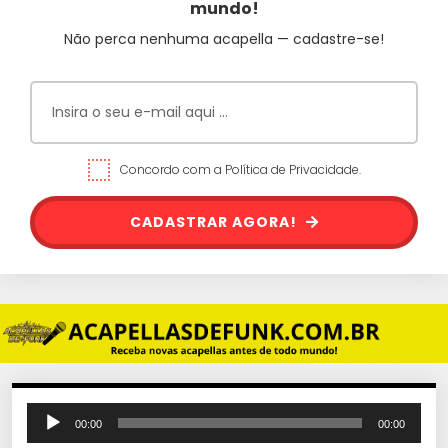
mundo!
Não perca nenhuma acapella — cadastre-se!
Concordo com a Política de Privacidade.
CADASTRAR AGORA!
T
00:00
00:00
o