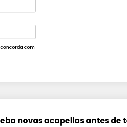
m
e
.
cê concorda com
.
eba novas acapellas antes de 