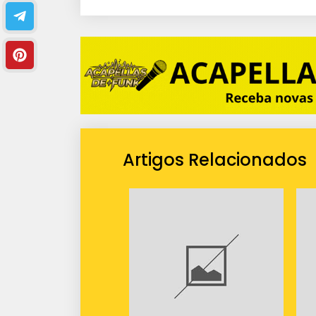
i
o
Artigos Relacionados