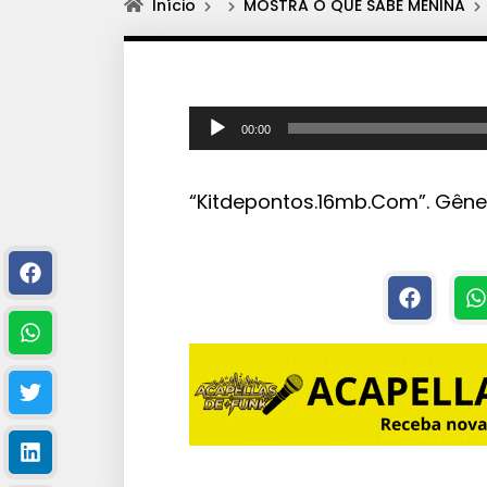
Início
MOSTRA O QUE SABE MENINA
T
00:00
o
c
“Kitdepontos.16mb.Com”. Gêner
a
d
o
r
d
e
á
u
d