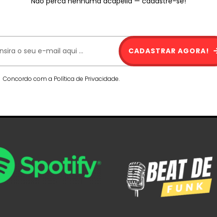
Não perca nenhuma acapella — cadastre-se!
CADASTRAR AGORA!
Concordo com a Política de Privacidade.