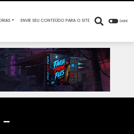
RIAS
ENVIE SEU CONTEÚDO PARA O SITE
DARK
 –