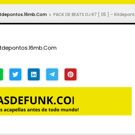
 Kitdepontos.16mb.Com
PACK DE BEATS DJ R7 [ 05 ] – Kitdepo
Kitdepontos.16mb.Com