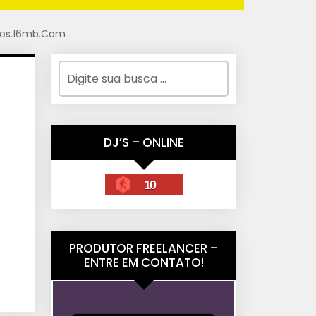
ntos.16mb.Com
DJ’S – ONLINE
10
PRODUTOR FREELANCER –
ENTRE EM CONTATO!