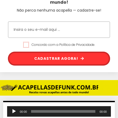
mundo!
Não perca nenhuma acapella — cadastre-se!
Concordo com a Política de Privacidade.
CADASTRAR AGORA!
T
00:00
00:00
o