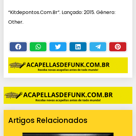
c
“Kitdepontos.Com.Br”. Lançado: 2015. Gênero:
a
Other.
d
o
r
d
e
á
u
d
i
o
Artigos Relacionados