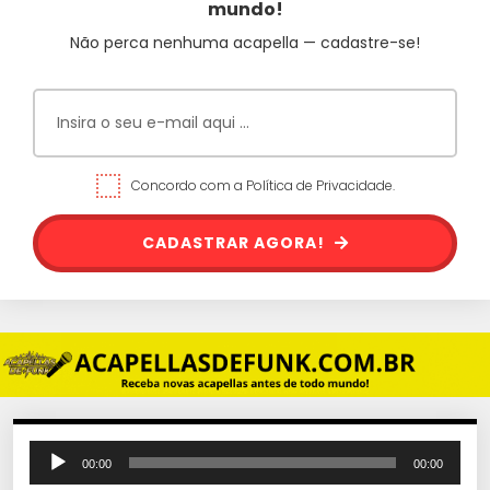
mundo!
Não perca nenhuma acapella — cadastre-se!
Concordo com a Política de Privacidade.
CADASTRAR AGORA!
T
00:00
00:00
o