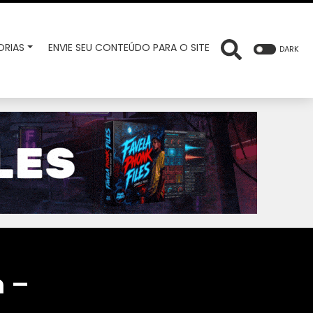
RIAS
ENVIE SEU CONTEÚDO PARA O SITE
DARK
m –