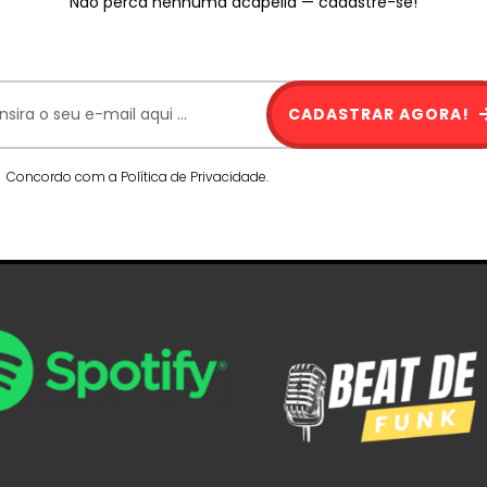
Não perca nenhuma acapella — cadastre-se!
CADASTRAR AGORA!
Concordo com a Política de Privacidade.