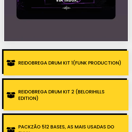
REIDOBREGA DRUM KIT 1(FUNK PRODUCTION)
REIDOBREGA DRUM KIT 2 (BELORIHILLS
EDITION)
PACKZÃO 512 BASES, AS MAIS USADAS DO