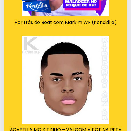
Por trás do Beat com Markim WF (KondZilla)
ACAPELLA MC KITINHO – VAI COM A BCT NA RETA