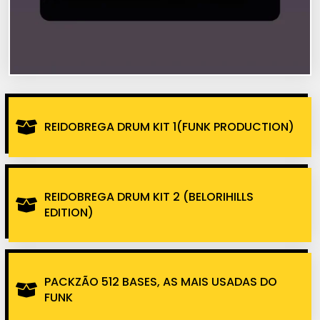
REIDOBREGA DRUM KIT 1(FUNK PRODUCTION)
REIDOBREGA DRUM KIT 2 (BELORIHILLS
EDITION)
PACKZÃO 512 BASES, AS MAIS USADAS DO
FUNK