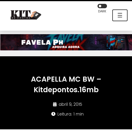
DARK
☰
ACAPELLA MC BW –
Kitdepontos.16mb
abril 9, 2015
Leitura: 1 min