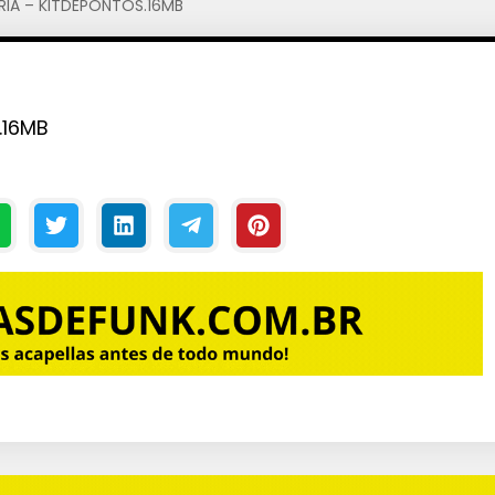
IA – KITDEPONTOS.16MB
.16MB