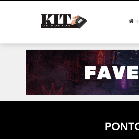
H
PONTO