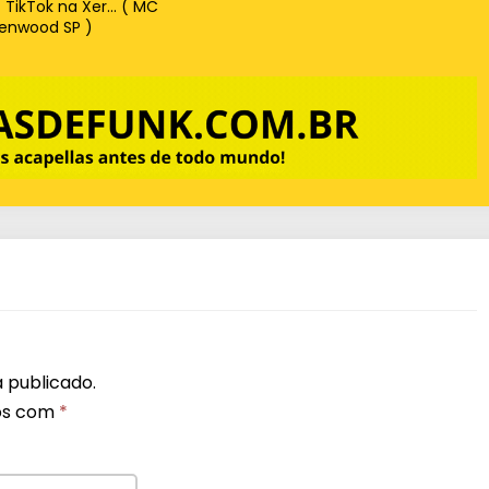
c TikTok na Xer… ( MC
enwood SP )
 publicado.
os com
*