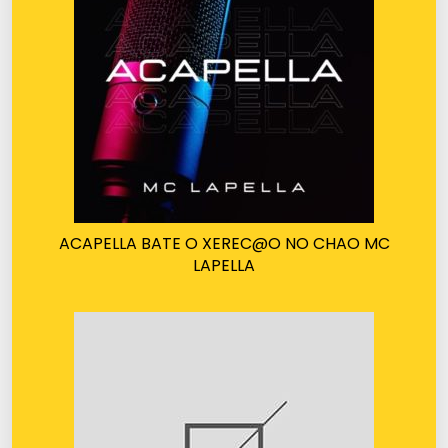
ACAPELLA BATE O XEREC@O NO CHAO MC
LAPELLA