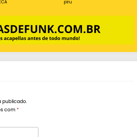
ECA
piru
 publicado.
os com
*