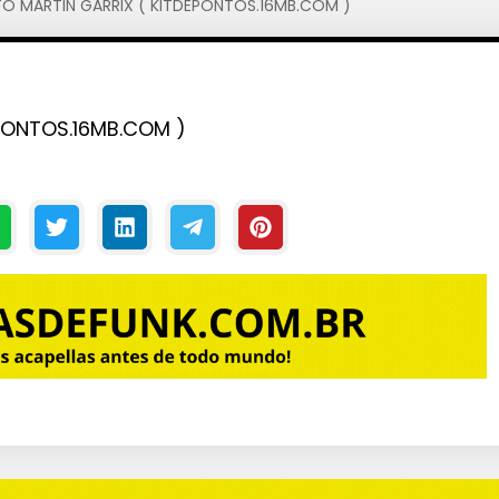
O MARTIN GARRIX ( KITDEPONTOS.16MB.COM )
PONTOS.16MB.COM )