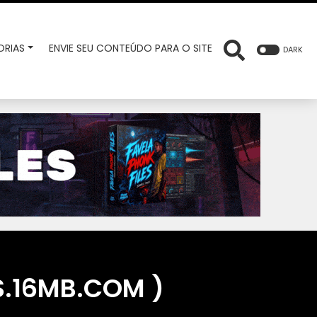
RIAS
ENVIE SEU CONTEÚDO PARA O SITE
DARK
S.16MB.COM )