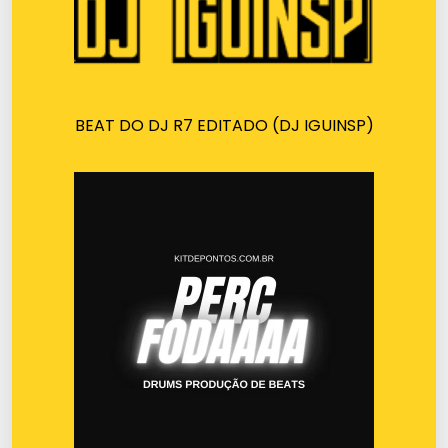
BEAT DO DJ R7 EDITADO (DJ IGUINSP)