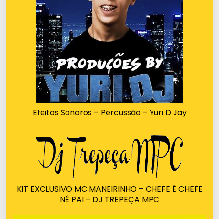
Efeitos Sonoros – Percussão – Yuri D Jay
KIT EXCLUSIVO MC MANEIRINHO – CHEFE É CHEFE
NÉ PAI – DJ TREPEÇA MPC